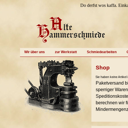
Do derfst wos kaffa. Eink
Wir über uns
zur Werkstatt
Schmiedearbeiten
Shop
Sie haben keine Artike
Paketversand b
sperriger Waren
Speditionskosten
berechnen wir 
Mindermengenzu