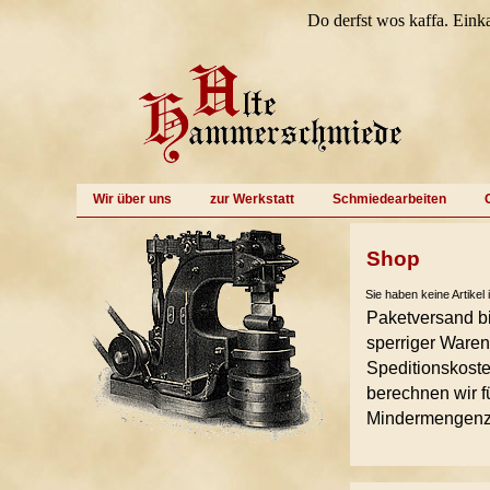
Do derfst wos kaffa. Eink
Wir über uns
zur Werkstatt
Schmiedearbeiten
Shop
Sie haben keine Artike
Paketversand b
sperriger Waren
Speditionskosten
berechnen wir 
Mindermengenzu