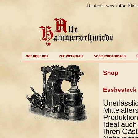
Do derfst wos kaffa. Eink
Wir über uns
zur Werkstatt
Schmiedearbeiten
Shop
Essbesteck 
Unerlässli
Mittelalter
Produktion
Ideal auch
Ihren Gäste