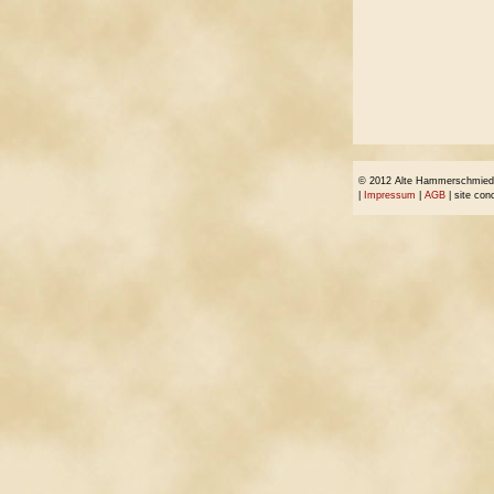
© 2012 Alte Hammerschmiede 
|
Impressum
|
AGB
| site con