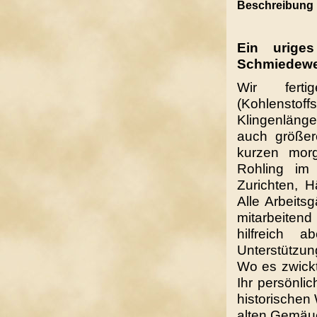
Beschreibung
Ein urige
Schmiedewer
Wir ferti
(Kohlensto
Klingenlänge
auch größer
kurzen mor
Rohling im 
Zurichten, H
Alle Arbeits
mitarbeiten
hilfreich 
Unterstützun
Wo es zwickt,
Ihr persönlic
historischen
alten Gemäu