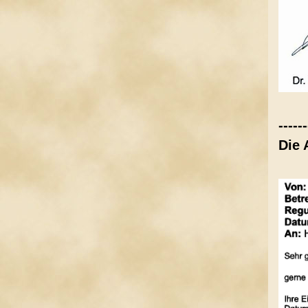
------
Die 