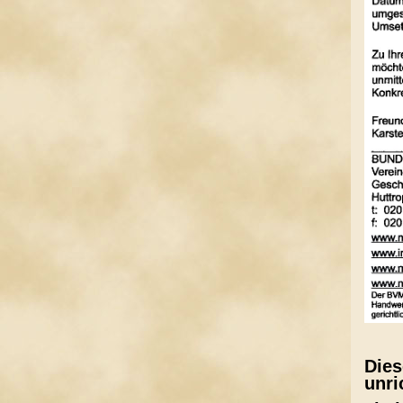
Dies
unri