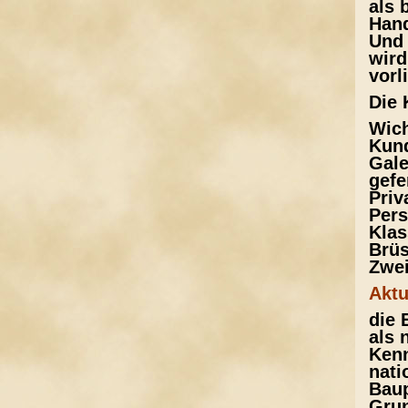
als 
Hand
Und 
wird
vorl
Die 
Wich
Kund
Gale
gefe
Priv
Pers
Klas
Brüs
Zwei
Aktu
die 
als 
Kenn
nati
Baup
Grun