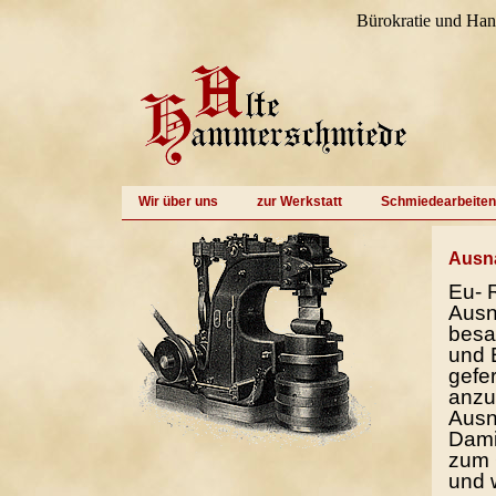
Bürokratie und H
Wir über uns
zur Werkstatt
Schmiedearbeiten
Ausn
Eu- 
Ausn
besag
und 
gefer
anzu
Ausn
Dami
zum 
und w