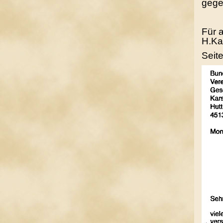
gege
Für 
H.Ka
Seite